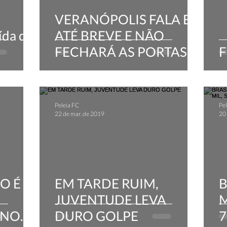
VERANÓPOLIS FALA EM
ída do
ATÉ BREVE E NÃO
FECHARÁ AS PORTAS
F
Peleia FC
Pel
22 de mar. de 2019
20
O É
EM TARDE RUIM,
B
JUVENTUDE LEVA
M
 NO
DURO GOLPE
7