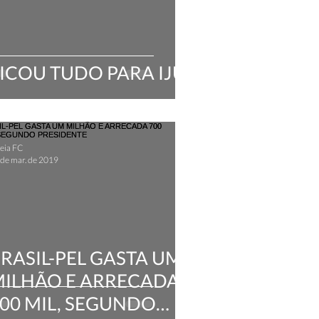
ICOU TUDO PARA IJUÍ
eia FC
 de mar. de 2019
RASIL-PEL GASTA UM
ILHÃO E ARRECADA
00 MIL, SEGUNDO