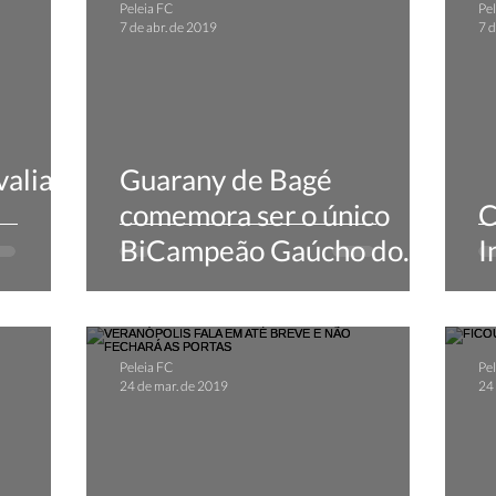
Peleia FC
Pel
7 de abr. de 2019
7 d
valia
Guarany de Bagé
comemora ser o único
C
BiCampeão Gaúcho do
I
interior
Peleia FC
Pel
24 de mar. de 2019
24