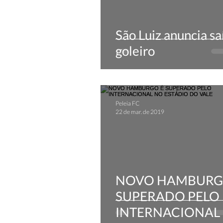
São Luiz anuncia sa
goleiro
Peleia FC
22 de mar. de 2019
NOVO HAMBURG
SUPERADO PELO
INTERNACIONAL