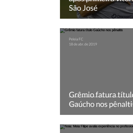
São José
Peleia FC
18 de abr. de 2019
Grêmio fatura títul
Gaúcho nos pênalti