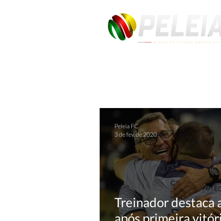
Peleia FC
3 de fev. de 2020
Treinador destaca a
após primeira vitór