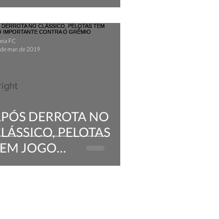
RESIDENTE
eia FC
 de mar. de 2019
ight
PÓS DERROTA NO
LÁSSICO, PELOTAS
TEM JOGO
IMPORTANTE CONTRA
O GRÊMIO