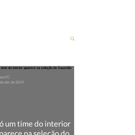
Contato
More
eia FC
de abr. de 2019
ó um time do interior
parece na seleção do