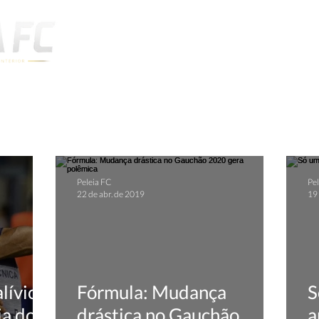
Notícias
Peleia FC
Pel
22 de abr. de 2019
19 
lívio
Fórmula: Mudança
S
ia do
drástica no Gauchão
a