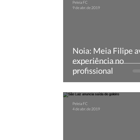
Peleia FC
9 de abr. de 2019
Noia: Meia Filipe a
experiência no
profissional
Peleia FC
4 de abr. de 2019