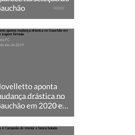
auchão
eia FC
de abr. de 2019
ovelletto aponta
udança drástica no
auchão em 2020 e
ugere fórmula