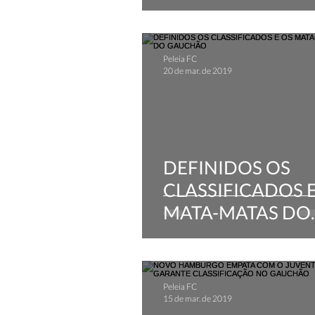
ESTÁDIO DO VAL
Peleia FC
20 de mar. de 2019
DEFINIDOS OS
CLASSIFICADOS E
MATA-MATAS DO
GAUCHÃO
Peleia FC
15 de mar. de 2019