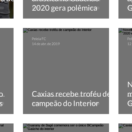
2020 gera polêmica
G
Peleia FC
Pel
14 de abr. de 2019
12 
N
o
Caxias recebe troféu de
m
s
campeão do Interior
G
s