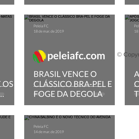
E
P
Peleia FC
Pel
18 de mar. de 2019
18
© Copyr
BRASIL VENCE O
A
 OS
CLÁSSICO BRA-PEL E
C
FOGE DA DEGOLA
Peleia FC
14 de mar. de 2019