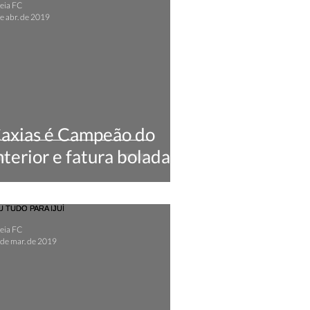
eia FC
e abr. de 2019
axias é Campeão do
nterior e fatura bolada
eia FC
 de mar. de 2019